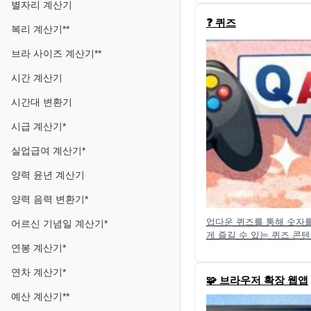
별자리 계산기
❓ 퀴즈
복리 계산기**
브라 사이즈 계산기**
시간 계산기
시간대 변환기
시급 계산기*
실업급여 계산기*
양력 윤년 계산기
양력 음력 변환기*
업다운 퀴즈를 통해 숫자
어르신 기념일 계산기*
게 즐길 수 있는 퀴즈 콘
연봉 계산기*
연차 계산기*
🧩 브라우저 확장 웹앱
예산 계산기**