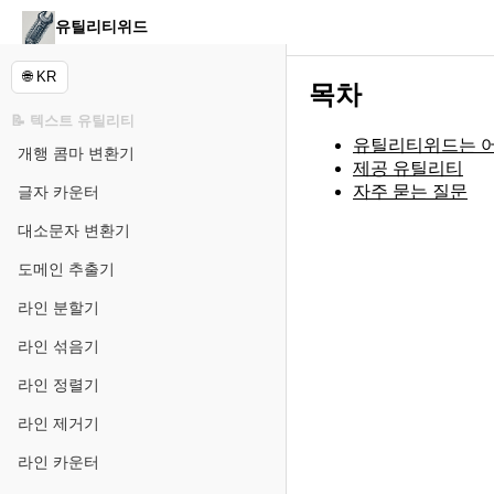
유틸리티위드
🌐 KR
목차
📝 텍스트 유틸리티
유틸리티위드는 
개행 콤마 변환기
제공 유틸리티
자주 묻는 질문
글자 카운터
대소문자 변환기
도메인 추출기
라인 분할기
라인 섞음기
라인 정렬기
라인 제거기
라인 카운터